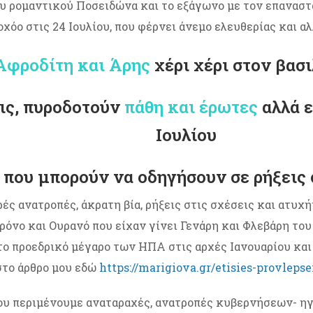
ου ρομαντικού Ποσειδώνα και το εξάγωνο με τον επανασ
όο στις 24 Ιουλίου, που φέρνει άνεμο ελευθερίας και α
 Αφροδίτη και Άρης
χέρι χέρι στον βασ
ις, πυροδοτούν
πάθη και έρωτες
αλλά ε
Ιουλίου
που μπορούν να οδηγήσουν σε ρήξεις
ς ανατροπές, άκρατη βία, ρήξεις στις σχέσεις και ατυχή
νο και Ουρανό που είχαν γίνει Γενάρη και Φλεβάρη του 
στο προεδρικό μέγαρο των ΗΠΑ στις αρχές Ιανουαρίου και
στο άρθρο μου εδώ
https://marigiova.gr/etisies-provlepse
Ιουλίου περιμένουμε αναταραχές, ανατροπές κυβερνήσεων- 