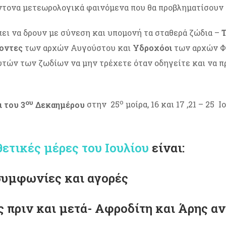
τονα μετεωρολογικά φαινόμενα που θα προβληματίσουν 
ει να δρουν με σύνεση και υπομονή τα σταθερά ζώδια –
Τ
οντες
των αρχών Αυγούστου και
Υδροχόοι
των αρχών Φε
τών των ζωδίων να μην τρέχετε όταν οδηγείτε και να 
ου
ο
ι του 3
Δεκαημέρου
στην 25
μοίρα, 16 και 17 ,21 – 25
 θετικές μέρες του Ιουλίου
είναι:
 συμφωνίες και αγορές
ες πριν και μετά- Αφροδίτη και Άρης 