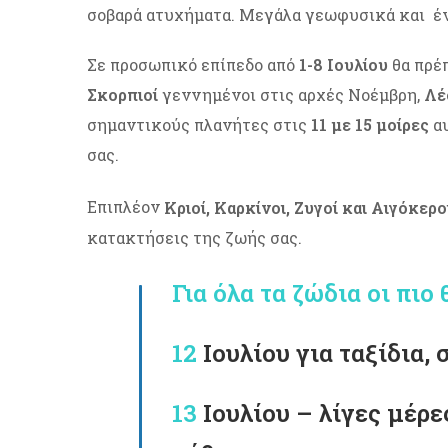
σοβαρά ατυχήματα. Μεγάλα γεωφυσικά και έν
Σε προσωπικό επίπεδο από
1-8
Ιουλίου
θα πρέπ
Σκορπιοί
γεννημένοι στις αρχές Νοέμβρη,
Λέ
σημαντικούς πλανήτες στις
11 με 15 μοίρες
αυ
σας.
Επιπλέον
Κριοί, Καρκίνοι, Ζυγοί και Αιγόκερο
κατακτήσεις της ζωής σας.
Για όλα τα ζώδια οι πιο
12
Ιουλίου για ταξίδια,
13
Ιουλίου – λίγες μέρ