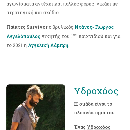
αγωνίσματα αντέχει και πολλές φορές νικάει με
στρατηγική και σχέδιο.
Παίκτες Survivor
o θρυλικός
Ντάνος- Γιώργος
ου
Αγγελόπουλος
νικητής του 1
παιχνιδιού και για
το 2021 η
Αγγελική Λάμπρη
.
Υδροχόος
Η ομάδα είναι το
πλεονέκτημά του
Ένας
Υδροχόος