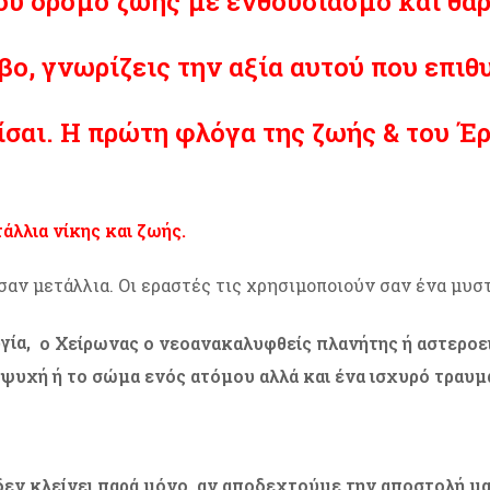
ου δρόμο ζωής με ενθουσιασμό και θάρ
ο, γνωρίζεις την αξία αυτού που επιθ
ίσαι. Η πρώτη φλόγα της ζωής & του 
τάλλια νίκης και ζωής.
 σαν μετάλλια. Οι εραστές τις χρησιμοποιούν σαν ένα μυσ
ργία,
ο Χείρωνας ο νεοανακαλυφθείς πλανήτης ή αστεροε
ην ψυχή ή το σώμα ενός ατόμου αλλά και ένα ισχυρό τραυ
 δεν κλείνει παρά μόνο, αν αποδεχτούμε την αποστολή μ