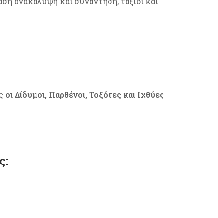
αση ανακάλυψη και συνάντηση, ταξίδι και
ς
οι Δίδυμοι, Παρθένοι, Τοξότες και Ιχθύες
ς: