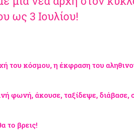
με μια νέα αρχή στον κύκλ
ου ως 3 Ιουλίου!
χή του κόσμου, η έκφραση του αληθινο
ινή φωνή, άκουσε, ταξίδεψε, διάβασε, 
α το βρεις!