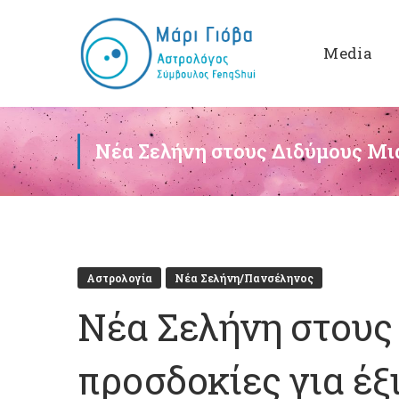
Media
Νέα Σελήνη στους Διδύμους Μια
Αστρολογία
Νέα Σελήνη/Πανσέληνος
Νέα Σελήνη στους
προσδοκίες για έξι