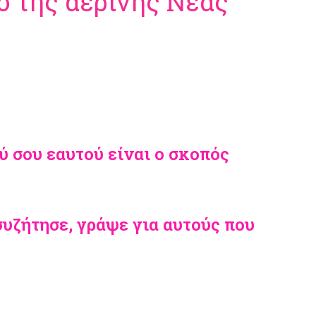
ο της αέρινης Νέας
ύ σου εαυτού είναι ο σκοπός
συζήτησε, γράψε για αυτούς που