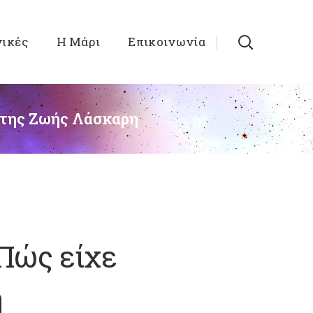
νικές
Η Μάρι
Επικοινωνία
 της Ζωής Λάσκαρη
Πώς είχε
η