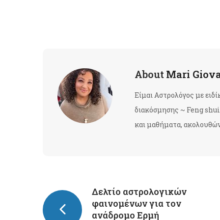
About
Mari Giov
Είμαι Αστρολόγος με ειδ
διακόσμησης ~ Feng shui 
και μαθήματα, ακολουθώντ
Δελτίο αστρολογικών
φαινομένων για τον
ανάδρομο Ερμή