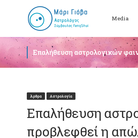
Media
Επαλήθευση αστρολογικών φαιν
Άρθρα
Αστρολογία
Επαλήθευση αστρο
προβλεφθεί η απώ