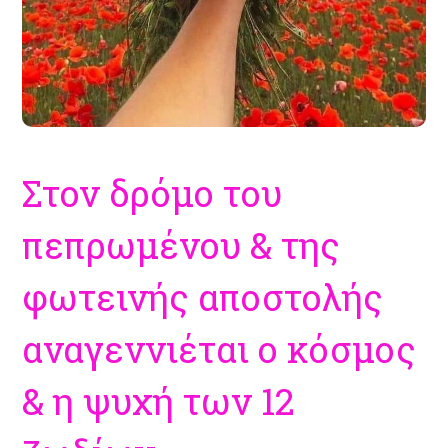
Στον δρόμο του
πεπρωμένου & της
φωτεινής αποστολής
αναγεννιέται ο κόσμος
& η ψυχή των 12