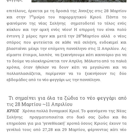
επιτέλους, έρχεται με τη δροσιά της Άνοιξης στις 28 Μαρτίου
η
και στην 7
μοίρα του παρορμητικού Κριού. Πάντα το
φαινόμενο της νέας Σελήνης σηματοδοτεί το τέλος ενός
κύκλου και την αρχή ενός νέου! Η επιρροή του είναι πολύ
η
έντονη 2 μέρες πριν και μετά την 28
Μαρτίου αλλά ο νέος
σπόρος που φυτεύεται σε κάθε νεά σελήνη, ευδοκιμεί και
βλασταίνει μέχρι την επόμενη πανσέληνο στις 11 Απριλίου. Ας
είμαστε έτοιμοι, λοιπόν, να ξεκινήσουμε κάτι καινούριο για να
το δούμε να ολοκληρώνεται τον Απρίλη. Μάλιστα από τα παλιά
χρόνια, όταν ήθελαν να δουν κάτι να μεγαλώνει και να
πολλαπλασιάζεται, περίμεναν να το ξεκινήσουν τις δύο
εβδομάδες από το νέο φεγγάρι ως την πανσέληνο.
Τι σημαίνει για όλα τα ζώδια το νέο φεγγάρι από
τις 28 Μαρτίου ~11 Απριλίου
ΚΡΙΟΣ
Χρόνια πολλά δυναμικοί Κριοί. Το φαινόμενο της Νέας
Σελήνης πραγματοποιείται στο δικό σας ζώδιο και θα
επηρεάσει για μια ‘γενεθλιακή’ χρονιά όσους Κριούς έχουν τα
γενέλιά τους από 27,28 και 29 Μαρτίου, φέρνοντας κάτι νέο