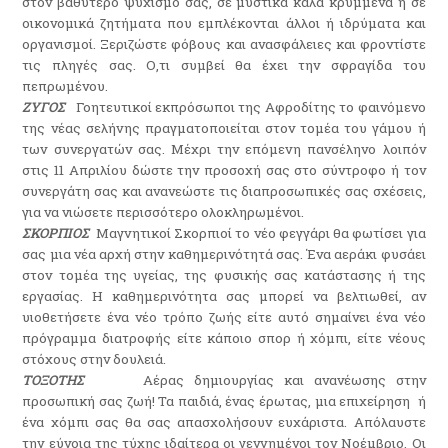
στον βαθύτερο ψυχισμό σας, σε μυστικά καλά κρυμμένα ή σε
οικονομικά ζητήματα που εμπλέκονται άλλοι ή ιδρύματα και
οργανισμοί. Ξεριζώστε φόβους και ανασφάλειες και φροντίστε
τις πληγές σας. Ο,τι συμβεί θα έχει την σφραγίδα του
πεπρωμένου.
ΖΥΓΟΣ
Γοητευτικοί εκπρόσωποι της Αφροδίτης το φαινόμενο
της νέας σελήνης πραγματοποιείται στον τομέα του γάμου ή
των συνεργατών σας. Μέχρι την επόμενη πανσέληνο λοιπόν
στις 11 Απριλίου δώστε την προσοχή σας στο σύντροφο ή τον
συνεργάτη σας και ανανεώστε τις διαπροσωπικές σας σχέσεις,
για να νιώσετε περισσότερο ολοκληρωμένοι.
ΣΚΟΡΠΙΟΣ
Μαγνητικοί Σκορπιοί το νέο φεγγάρι θα φωτίσει για
σας μια νέα αρχή στην καθημερινότητά σας. Ένα αεράκι φυσάει
στον τομέα της υγείας, της φυσικής σας κατάστασης ή της
εργασίας. Η καθημερινότητα σας μπορεί να βελτιωθεί, αν
υιοθετήσετε ένα νέο τρόπο ζωής είτε αυτό σημαίνει ένα νέο
πρόγραμμα διατροφής είτε κάποιο σπορ ή χόμπι, είτε νέους
στόχους στην δουλειά.
ΤΟΞΟΤΗΣ
Αέρας δημιουργίας και ανανέωσης στην
προσωπική σας ζωή! Τα παιδιά, ένας έρωτας, μια επιχείρηση ή
ένα χόμπι σας θα σας απασχολήσουν ευχάριστα. Απόλαυστε
την εύνοια της τύχης ιδαίτερα οι γεννημένοι τον Νοέμβριο. Οι