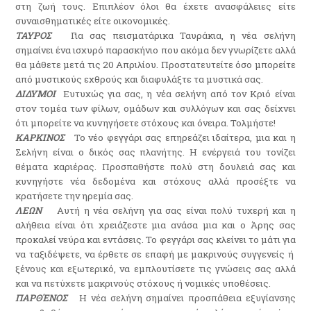
στη ζωή τους. Επιπλέον όλοι θα έχετε ανασφάλειες είτε
συναισθηματικές είτε οικονομικές.
ΤΑΥΡΟΣ
Για σας πεισματάρικα Ταυράκια, η νέα σελήνη
σημαίνει ένα ισχυρό παρασκήνιο που ακόμα δεν γνωρίζετε αλλά
θα μάθετε μετά τις 20 Απριλίου. Προστατευτείτε όσο μπορείτε
από μυστικούς εχθρούς και διαφυλάξτε τα μυστικά σας.
ΔΙΔΥΜΟΙ
Ευτυχώς για σας, η νέα σελήνη από τον Κριό είναι
στον τομέα των φίλων, ομάδων και συλλόγων και σας δείχνει
ότι μπορείτε να κυνηγήσετε στόχους και όνειρα. Τολμήστε!
ΚΑΡΚΙΝΟΣ
Το νέο φεγγάρι σας επηρεάζει ιδαίτερα, μια και η
Σελήνη είναι ο δικός σας πλανήτης. Η ενέργειά του τονίζει
θέματα καριέρας. Προσπαθήστε πολύ στη δουλειά σας και
κυνηγήστε νέα δεδομένα και στόχους αλλά προσέξτε να
κρατήσετε την ηρεμία σας.
ΛΕΩΝ
Αυτή η νέα σελήνη για σας είναι πολύ τυχερή και η
αλήθεια είναι ότι χρειάζεστε μια ανάσα μια και ο Άρης σας
προκαλεί νεύρα και εντάσεις. Το φεγγάρι σας κλείνει το μάτι για
να ταξιδέψετε, να έρθετε σε επαφή με μακρινούς συγγενείς ή
ξένους και εξωτερικό, να εμπλουτίσετε τις γνώσεις σας αλλά
και να πετύχετε μακρινούς στόχους ή νομικές υποθέσεις.
ΠΑΡΘΈΝΟΣ
Η νέα σελήνη σημαίνει προσπάθεια εξυγίανσης