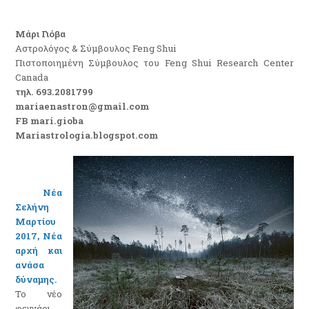
Μάρι Γιόβα
Αστρολόγος & Σύμβουλος Feng Shui
Πιστοποιημένη Σύμβουλος του
Feng
Shui
Research
Center
Canada
τηλ. 693.2081799
mariaenastron
@
gmail
.
com
FB
mari
.
gioba
Mariastrologia.blogspot.co
m
Νέα
Σελήνη
Μαρτίου
2017,
N
έα
αρχή και
ανάσα
δύναμης.
Το νέο
φεγγάρι,