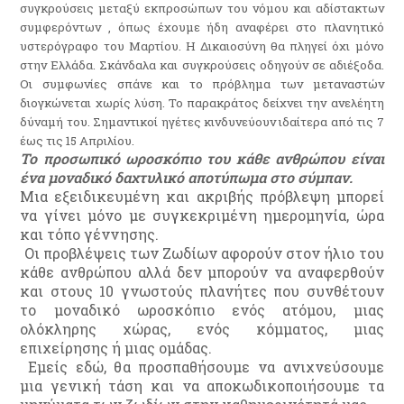
συγκρούσεις μεταξύ εκπροσώπων του νόμου και αδίστακτων
συμφερόντων , όπως έχουμε ήδη αναφέρει στο πλανητικό
υστερόγραφο του Μαρτίου. Η Δικαιοσύνη θα πληγεί όχι μόνο
στην Ελλάδα. Σκάνδαλα και συγκρούσεις οδηγούν σε αδιέξοδα.
Οι συμφωνίες σπάνε και το πρόβλημα των μεταναστών
διογκώνεται χωρίς λύση. Το παρακράτος δείχνει την ανελέητη
δύναμή του. Σημαντικοί ηγέτες κινδυνεύουν ιδαίτερα από τις 7
έως τις 15 Απριλίου.
Το προσωπικό ωροσκόπιο του κάθε ανθρώπου είναι
ένα μοναδικό δαχτυλικό αποτύπωμα στο σύμπαν.
Μια εξειδικευμένη και ακριβής πρόβλεψη μπορεί
να γίνει μόνο με συγκεκριμένη ημερομηνία, ώρα
και τόπο γέννησης.
Οι προβλέψεις των Ζωδίων αφορούν στον ήλιο του
κάθε ανθρώπου αλλά δεν μπορούν να αναφερθούν
και στους 10 γνωστούς πλανήτες που συνθέτουν
το μοναδικό ωροσκόπιο ενός ατόμου, μιας
ολόκληρης χώρας, ενός κόμματος, μιας
επιχείρησης ή μιας ομάδας.
Εμείς εδώ, θα προσπαθήσουμε να ανιχνεύσουμε
μια γενική τάση και να αποκωδικοποιήσουμε τα