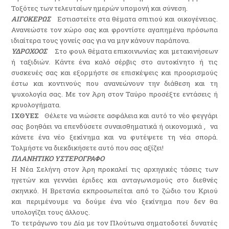
Τοξότες των τελευταίων ημερών υπομονή και σύνεση.
ΑΙΓΟΚΕΡΩΣ
Εστιαστείτε στα θέματα σπιτιού και οικογένειας.
Ανανεώστε τον χώρο σας και φροντίστε αγαπημένα πρόσωπα
ιδιαίτερα τους γονείς σας για να μην κάνουν παράπονα.
ΥΔΡΟΧΟΟΣ
Στο φουλ θέματα επικοινωνίας και μετακινήσεων
ή ταξιδιών. Κάντε ένα καλό σέρβις στο αυτοκίνητο ή τις
συσκευές σας και εξορμήστε σε επισκέψεις και προορισμούς
έστω και κοντινούς που ανανεώνουν την διάθεση και τη
ψυχολογία σας. Με τον Άρη στον Ταύρο προσέξτε εντάσεις ή
κρυολογήματα.
ΙΧΘΥΕΣ
Θέλετε να νιώσετε ασφάλεια και αυτό το νέο φεγγάρι
σας βοηθάει να επενδύσετε συναισθηματικά ή οικονομικά , να
κάνετε ένα νέο ξεκίνημα και να φυτέψετε τη νέα σπορά.
Τολμήστε να διεκδικήσετε αυτό που σας αξίζει!
ΠΛΑΝΗΤΙΚΟ ΥΣΤΕΡΟΓΡΑΦΟ
Η Νέα Σελήνη στον Άρη προκαλεί τις αρχηγικές τάσεις των
ηγετών και γεννάει έριδες και ανταγωνισμούς στο διεθνές
σκηνικό. Η Βρετανία εκπροσωπείται από το ζώδιο του Κριού
και περιμένουμε να δούμε ένα νέο ξεκίνημα που δεν θα
υπολογίζει τους άλλους.
Το τετράγωνο του Δία με τον Πλούτωνα σηματοδοτεί δυνατές