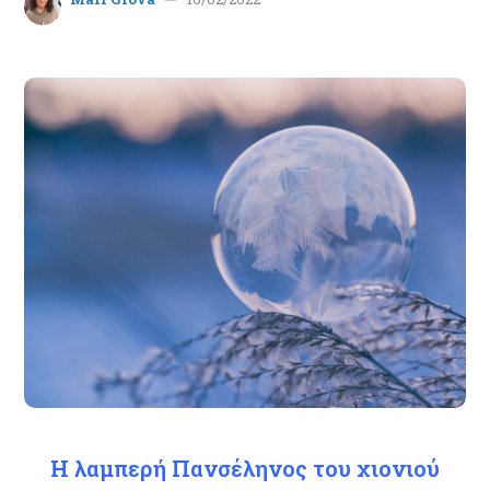
Η λαμπερή Πανσέληνος του χιονιού