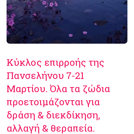
Κύκλος επιρροής της
Πανσελήνου 7-21
Μαρτίου. Όλα τα ζώδια
προετοιμάζονται για
δράση & διεκδίκηση,
αλλαγή & θεραπεία.