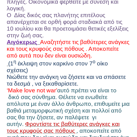
πληγές. Οικονομικά φερθείτε με σύνεση και
λογική.
Ο
Δίας δικός σας πλανήτης επιτέλους
απανέρχεται σε ορθή φορά σταδιακά από τις
10 ιουλίου και θα προετοιμάσει θετικές εξελίξεις
στην ζωή σας.
Αιγόκερως
Αναζητήστε τις βαθύτερες ανάγκες
και τους κρυφούς σας πόθους . Αποκοπείτε
από αυτά που δεν είναι ουσιώδη.
η
ο
(1
έκλειψη στον καρκίνο στον 7
οίκο
σχέσεις)
Νιώθετε την ανάγκη να ζήσετε και να σπάσετε
τα δεσμά , να ξεκαθαρίσετε.
‘
Make love not war
’
αυτό πρέπει να είναι το
δικό σας σύνθημα. Θέλετε να ενωθείτε
απόλυτα με έναν άλλο άνθρωπο, επιθυμείτε μια
βαθιά μεταμορφωτική σχέση και πολλοί από
σας θα την ζήσετε, αν παλέψετε γι
αυτήν.
Φροντίστε τις βαθύτερες ανάγκες και
τους κρυφούς σας πόθους
, αποκοπείτε από