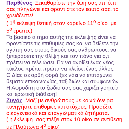
Παρθένος
Ξεκαθαρίστε την ζωή σας απ’ ό,τι
σας πληγώνει και φροντίστε τον εαυτό σας, το
χρειάζεστε!
η
ο
( 1
εκλειψη θετική στον καρκίνο 11
οίκο
με
ο
5
έρωτες)
Το βασικό αίτημα αυτής της έκλειψης είναι να
φροντίσετε τις επιθυμίες σας και να δείξετε την
αγάπη σας στους δικούς σας ανθρώπους, να
ξεπεράσετε την θλίψη και τον πόνο για ό,τι
πρέπει να τελειώσει. Για να ανοίξει ένας νέος
κύκλος πρέπει πρώτα να κλείσει ένας άλλος.
Ο Δίας σε ορθή φορά ξεκινάει να επιταχύνει
θέματα επικοινωνίας, ταξιδιών και συμφωνιών.
Η Αφροδίτη στο ζώδιό σας σας χαρίζει γοητεία
και ερωτική διάθεση!
Ζυγός
Μαζί με ανθρώπους με κοινά όνειρα
κυνηγήστε επιθυμίες και στόχους. Προσέξτε
οικογενειακά και επαγγελματικά ζητήματα.
( η έκλειψη
σας πιέζει στον 10 οίκο σε αντίθεση
ο
με Πλούτωνα 4
οίκο)