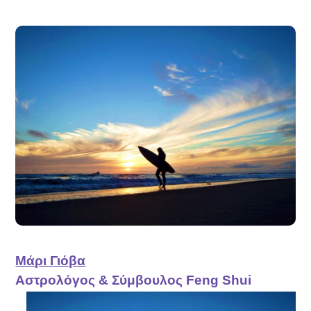
Μάρι Γιόβα
Αστρολόγος & Σύμβουλος Feng Shui