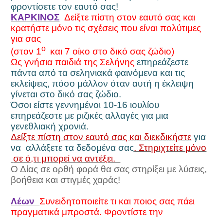
φροντίσετε τον εαυτό σας!
ΚΑΡΚΙΝΟΣ
Δείξτε πίστη στον εαυτό σας και
κρατήστε μόνο τις σχέσεις που είναι πολύτιμες
για σας
ο
(στον 1
και 7 οίκο στο δικό σας ζώδιο)
Ως γνήσια παιδιά της Σελήνης
επηρεάζεστε
πάντα από τα σεληνιακά φαινόμενα και τις
εκλείψεις, πόσο μάλλον όταν αυτή η έκλειψη
γίνεται στο δικό σας ζώδιο.
Όσοι είστε γεννημένοι 10-16 ιουλίου
επηρεάζεστε με ριζικές αλλαγές για μια
γενεθλιακή χρονιά.
Δείξτε πίστη στον εαυτό σας και διεκδικήστε
για
να αλλάξετε τα δεδομένα σας
. Στηριχτείτε μόνο
σε ό,τι μπορεί να αντέξει.
Ο Δίας σε ορθή φορά θα σας στηρίξει με λύσεις,
βοήθεια και στιγμές χαράς!
Λέων
Συνειδητοποιείτε τι και ποιος σας πάει
πραγματικά μπροστά. Φροντίστε την