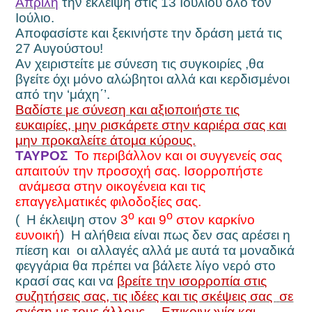
Απρίλη
την εκλειψη στις 13 Ιουλίου όλο τον
Ιούλιο.
Αποφασίστε και ξεκινήστε την δράση μετά τις
27 Αυγούστου!
Αν χειριστείτε με σύνεση τις συγκοιρίες ,θα
βγείτε όχι μόνο αλώβητοι αλλά και κερδισμένοι
από την ‘μάχη΄’.
Βαδίστε με σύνεση και αξιοποιήστε τις
ευκαιρίες, μην ρισκάρετε στην καριέρα σας και
μην προκαλείτε άτομα κύρους.
ΤΑΥΡΟΣ
Το περιβάλλον και οι συγγενείς σας
απαιτούν την προσοχή σας. Ισορροπήστε
ανάμεσα στην οικογένεια και τις
επαγγελματικές φιλοδοξίες σας.
ο
ο
(
Η έκλειψη στον
3
και 9
στον καρκίνο
ευνοική
) Η αλήθεια είναι πως δεν σας αρέσει η
πίεση και οι αλλαγές αλλά με αυτά τα μοναδικά
φεγγάρια θα πρέπει να βάλετε λίγο νερό στο
κρασί σας και να
βρείτε την ισορροπία στις
συζητήσεις σας, τις ιδέες και τις σκέψεις σας
σε
σχέση με τους άλλους… Επικοινωνία και