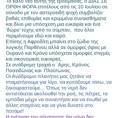
Το καλό νέο αυτής της εβδομάδας, ο ΔΙΑΣ ΣΕ
ΟΡΘΗ ΦΟΡΑ επιτέλους από τις 10 Ιουλίου σε
σύνοδο με τον αστεροειδή ψυχή συμβολίζει
βαθιές επιθυμίες και κρυμμένα συναισθήματα
και δίνει μια υπόσχεση μια ευκαιρία και ένα
‘δώρο’ τύχης από το σύμπαν,
που όλοι
περιμένουμε εδώ και καιρό.
Επίσης η Αφροδίτη μπαίνει στο ζώδιο της
λογικής Παρθένου αλλά σε όμορφες όψεις με
Ουρανό και Κρόνο υπόσχεται όμορφες στιγμές
και οικονομικές ευκαιρίες.
Σε ανάδρομη τροχιά ο ΄Αρης, Κρόνος
Ποσειδώνας και
Πλούτωνας.
Οι Ανάδρομοι πλανήτες μας ζητάνε να
σταματήσουμε για λίγο, να κοιτάξουμε πίσω, να
ξεκουραστούμε… Όπως το νερό δεν
αντιστέκεται ακολουθεί την ροή, τις πέτρες, τα
εμπόδια μέχρι να συναντήσει και να ενωθεί με
άλλες σταγόνες και να γίνει δυνατό στο
ποτάμι!!
Η ενέργεια του σύμπαντος όχι μόνο δεν