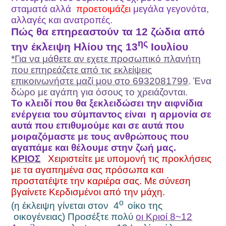
σταματά αλλά
προετοιμάζει
μεγάλα γεγονότα,
αλλαγές και ανατροπές.
Πώς θα επηρεαστούν τα 12 ζώδια από
ης
την έκλειψη Ηλίου της 13
Ιουλίου
*Για να μάθετε αν εχετε προσωπικό πλανήτη
που επηρεάζετε από τις εκλείψεις
επικοινωνήστε μαζί μου στο 6932081799
. Ένα
δώρο με αγάπη για όσους το χρειάζονται.
Το κλειδί που θα ξεκλειδώσει την αιφνίδια
ενέργεια του σύμπαντος είναι η αρμονία σε
αυτά που επιθυμούμε και σε αυτά που
μοιραζόμαστε με τους ανθρώπους που
αγαπάμε και θέλουμε στην ζωή μας.
ΚΡΙΟΣ
Χειριστείτε με υπομονή τις προκλήσεις
με τα αγαπημένα σας πρόσωπα και
προστατέψτε την καριέρα σας. Με σύνεση
βγαίνετε Κερδισμένοι από την μάχη.
ο
(η έκλειψη γίνεται στον
4
οίκο της
οικογένειας) Προσέξτε πολύ
οι Κριοί 8~12