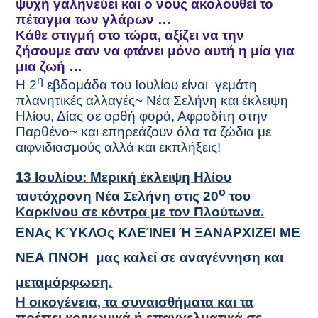
ψυχή γαληνεύει και ο νους ακολουθεί το
πέταγμα των γλάρων …
Κάθε στιγμή στο τώρα, αξίζει να την
ζήσουμε σαν να φτάνει μόνο αυτή η μία για
μια ζωή …
η
Η 2
εβδομάδα του Ιουλίου είναι
γεμάτη
πλανητικές αλλαγές~ Νέα Σελήνη και έκλειψη
Ηλίου, Δίας σε ορθή φορά, Αφροδίτη στην
Παρθένο~ και επηρεάζουν όλα τα ζώδια με
αιφνιδιασμούς αλλά και εκπλήξεις!
13 Ιουλίου: Μερική έκλειψη Ηλίου
ο
ταυτόχρονη Νέα Σελήνη στις 20
του
Καρκίνου σε κόντρα με τον Πλούτωνα.
ΕΝΑς ΚΎΚΛΟς ΚΛΕΊΝΕΙ Ή ΞΑΝΑΡΧΙΖΕΙ ΜΕ
ΝΕΑ ΠΝΟΗ
μας καλεί σε αναγέννηση και
μεταμόρφωση.
Η οικογένεια, τα συναισθήματα και τα
πρέπει κοινωνικά ή επαγγελματικά σε