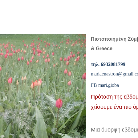
Πιστοποιημένη Σύμ
& Greece
τηλ
. 6932081
mariaenastron@gmail.
FB mari.gioba
Πρόταση της εβδομ
χτίσουμε ένα πιο 
Μια όμορφη εβδομά