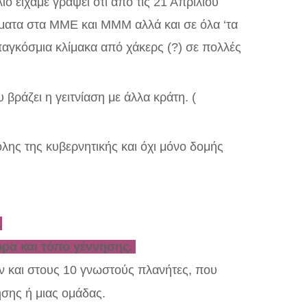
ο είχαμε γράψει ότι από τις 21 Απριλίου
ήματα στα ΜΜΕ και ΜΜΜ αλλά και σε όλα ‘τα
 παγκόσμια κλίμακα από χάκερς (?) σε πολλές
 βράζει η γειτνίαση με άλλα κράτη. (
λης της κυβερνητικής και όχι μόνο δομής
.
ώρα και τόπο γέννησης.
 και στους 10 γνωστούς πλανήτες, που
ησης ή μιας ομάδας.