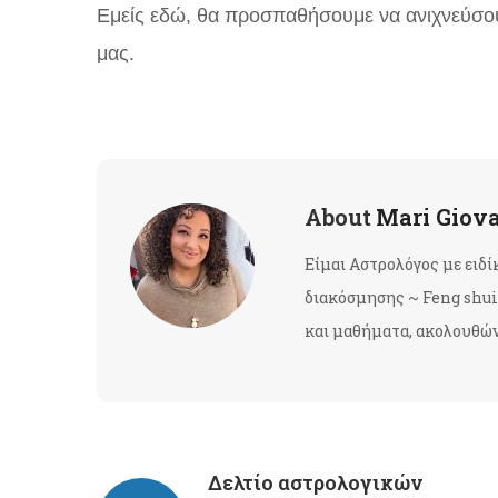
Εμείς εδώ, θα προσπαθήσουμε να ανιχνεύσο
μας.
About
Mari Giov
Είμαι Αστρολόγος με ειδ
διακόσμησης ~ Feng shui 
και μαθήματα, ακολουθώντ
Δελτίο αστρολογικών