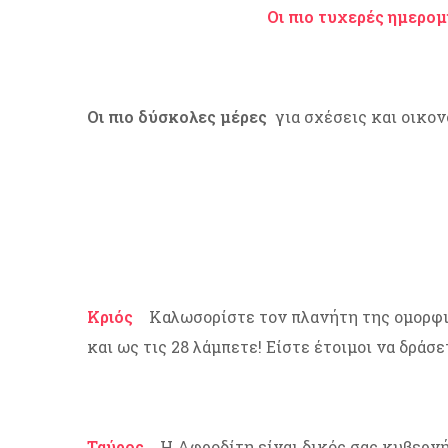
Οι πιο τυχερές ημερομ
Οι πιο δύσκολες μέρες
για σχέσεις και οικον
Κριός
Καλωσορίστε τον πλανήτη της ομορφιάς 
και ως τις 28 λάμπετε! Είστε έτοιμοι να δράσ
Ταύρος
Η Αφροδίτη είναι δικός σας κυβερνήτ