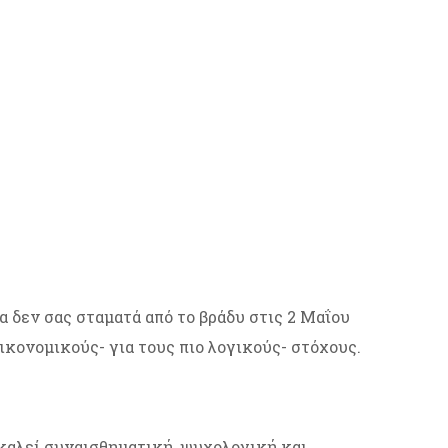
 δεν σας σταματά από το βράδυ στις 2 Μαΐου
οικονομικούς- για τους πιο λογικούς- στόχους.
οκαλεί συναισθηματική, ψυχολογική και