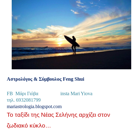
Αστρολόγος & Σύμβουλος
Feng
Shui
FB
Μάρι
Γιόβα
insta
Mari Yiova
τηλ. 6932081799
mariastrologia
.
blogspot
.
com
Το ταξίδι της Νέας Σελήνης αρχίζει στον
ζωδιακό κύκλο…