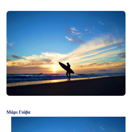
Μάρι Γιόβα