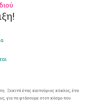
διού
ιξη!
ία
ται
πη. Ξεκινά ένας καινούριος κύκλος, ένα
υς, για να φτάσουμε στον κόσμο που