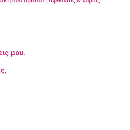
 δική σου πρόταση αφθονίας & χαράς,
εις μου.
ς,